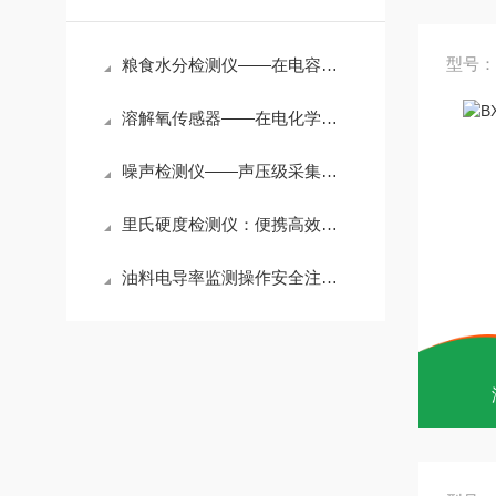
型号：B
粮食水分检测仪——在电容与电阻之间，读懂谷物的“干湿密码”
溶解氧传感器——在电化学与光学之间，捕捉水体的“呼吸脉搏”
噪声检测仪——声压级采集与频谱分析原理及职业健康评估应用
里氏硬度检测仪：便携高效，金属硬度的移动实验室
油料电导率监测操作安全注意事项