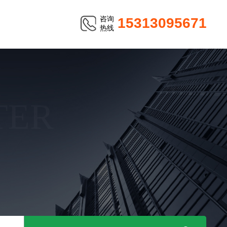
咨询
15313095671
热线
TER