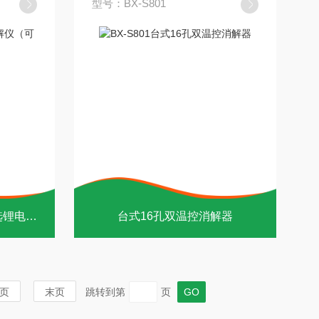
型号：BX-S801
小巧便携式4孔消解仪（可选锂电池）
台式16孔双温控消解器
页
末页
跳转到第
页