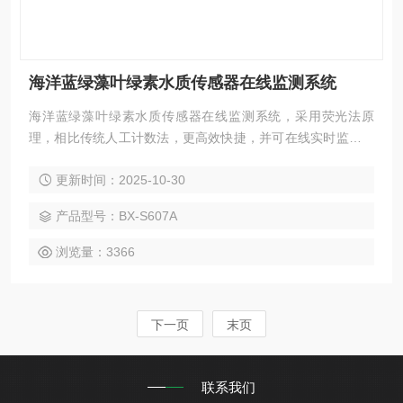
海洋蓝绿藻叶绿素水质传感器在线监测系统
海洋蓝绿藻叶绿素水质传感器在线监测系统，采用荧光法原
理，相比传统人工计数法，更高效快捷，并可在线实时监测。
传感器具有更岀色的重复性和稳定性。带有自动清洁刷，可消
更新时间：2025-10-30
除气泡、减少沾污对测量的影响，使维护周期更长，长期在线
使用也能保持的稳定性。可对藻类的繁殖起到预警作用。
产品型号：BX-S607A
浏览量：3366
下一页
末页
联系我们