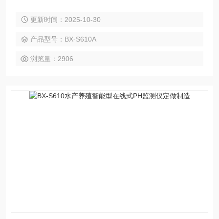
用。传感器采用RS485数字输岀，支持Modbus ,抗干扰能力
更新时间：2025-10-30
强，不受线缆长度限制。 BX-S610A在线PH传感器可实现高精
度、宽量程、可持续监测、集成度高、体积小、功耗低、安装
产品型号：BX-S610A
方便等功能。
浏览量：2906