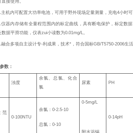
可直接使用。
4.主机内可配置大功率电池，可用于野外现场定量测量，充电4小时
5.仪器内存储有全量程范围内的标定曲线，具有断电保护，标定数
数据平滑功能，仪表zui小读数为0.01mg/L。
6.融合多项自主设计专-利成果，技术*，符合国标GB/T5750-2006
参数：
余氯、总氯、化合
浊度
尿素
PH
氯
0-5mg/L
余氯：0-2.5-10
量范
0-100NTU
0-14pH
总氯：0-10
附水浴锅