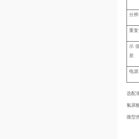
分辨
重复
示
差
电源
选配
氰尿酸
微型