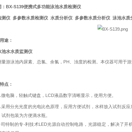
：BX-S139便携式多功能
泳池水质检测仪
检测仪
多参数水质检测仪
水质
分析
仪
多参数水质分析仪
泳池
水质
用途：
泳池水水质监测仪
测量游泳池内尿素、总氯、余氯，PH、浊度的检测。本仪器可用于
特点：
1.微电脑，轻触式键盘，LCD液晶数字清晰显示，使用方便。
2.采用分光光度的光电比色原理，应用方便试剂，水样放入试剂反
，试剂包装为方便滴水瓶。
本公司特制的专-利技术LED光源自动控制电路，光源稳定，解决了开