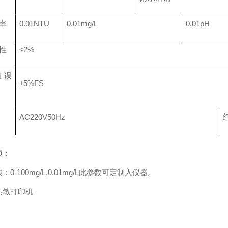
率
0.01NTU
0.01mg/L
0.01pH
性
≤2%
值误
±5%FS
AC220V50Hz
项：
：0-100mg/L,0.01mg/L此参数可定制入仪器。
热敏打印机