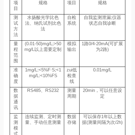
项
规格
项目
规格
目
测
水扬酸光学比色
自检
自我监测泄漏;仪器
试
法、纳氏试剂比色
系统
状态自我诊断
方
法
法
量
(0.01-50)mg/L;>50
模拟
1路0/4-20mA(可扩展
程
mg/L以上需要定制
输出
为2路)
范
围
准
1mg/L:<5%F·S;<1
zui低
0.01mg/L
确
mg/L:<10%FS
检查
度
线
数
RS485、RS232
测量
20min，可以任意设
据
周期
定
通
讯
监
连续监测、定时测
数据
可以保存1年以上数
测
量、手动任意测量
存储
据(测量间隔为次/2h)
模
式