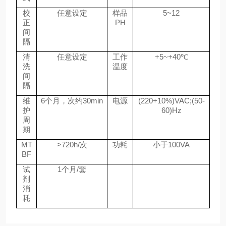
校
任意设定
样品
5~12
正
PH
间
隔
清
任意设定
工作
+5~+40℃
洗
温度
间
隔
维
6个月，次约30min
电源
(220+10%)VAC;(50-
护
60)Hz
周
期
MT
>720h/次
功耗
小于100VA
BF
试
1个月/套
剂
消
耗