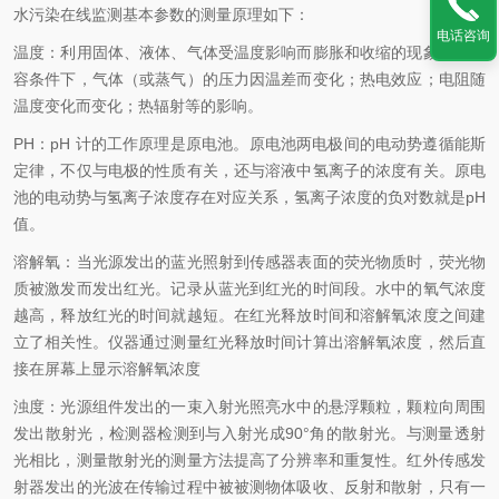
水污染在线监测基本参数的测量原理如下：
电话咨询
温度：利用固体、液体、气体受温度影响而膨胀和收缩的现象；在定
容条件下，气体（或蒸气）的压力因温差而变化；热电效应；电阻随
温度变化而变化；热辐射等的影响。
PH
：
pH
计的工作原理是原电池。原电池两电极间的电动势遵循能斯
定律，不仅与电极的性质有关，还与溶液中氢离子的浓度有关。原电
池的电动势与氢离子浓度存在对应关系，氢离子浓度的负对数就是
pH
值。
溶解氧：当光源发出的蓝光照射到传感器表面的荧光物质时，荧光物
质被激发而发出红光。记录从蓝光到红光的时间段。水中的氧气浓度
越高，释放红光的时间就越短。在红光释放时间和溶解氧浓度之间建
立了相关性。仪器通过测量红光释放时间计算出溶解氧浓度，然后直
接在屏幕上显示溶解氧浓度
浊度：光源组件发出的一束入射光照亮水中的悬浮颗粒，颗粒向周围
发出散射光，检测器检测到与入射光成
90°
角的散射光。与测量透射
光相比，测量散射光的测量方法提高了分辨率和重复性。红外传感发
射器发出的光波在传输过程中被被测物体吸收、反射和散射，只有一