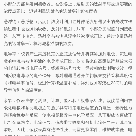
小部分光能照射到接收器。在设备上，透射光的透射率与被测溶液的
浓度成正比，通过测量透射光的透射率计算浊度值
悬浮物：悬浮物（污泥）浓度计利用红外传感发射器发出的光波在传
输过程中被被测物吸收、反射和散射，只有一小部分光能照射到接收
器，从而传输光。透射率与被测悬浮物的浓度成正比，通过测量透射
光的透射率来计算污泥悬浮物的浓度。
电导率：仪表产生高度稳定的正弦波信号并将其添加到电极。流过电
极的电流与被测溶液的电导率成正比。仪表将来自高阻抗运算放大器
的电流转换成电压信号，经程序信号放大，经过相敏检测和滤波，得
到反映电导率的电位信号；微处理器通过开关切换来交替采样温度信
号和电导率信号。经过计算和温度补偿，得到被测溶液在
25℃
时的电
导率值和当前温度值。
余氯：仪表由信号测量、计算、显示和面板指示组成。该仪器利用在
极化电极和参比电极之间施加具有特定电压幅值的负电压，选择性地
选择余氯参与反应，使电极阴极发生电化学反应，从而形成浓度成正
比到余氯浓度。电流信号。仪表通过收集和分析电流信号来计算余氯
浓度。因此，该仪表具有选择性强、无需更换零件、维护成本低、电